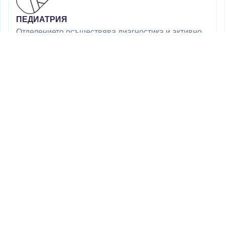
ПЕДИАТРИЯ
Отделението осъществява диагностика и активно
лечение на заболявания покриващи основната
патология при деца от 0 до 18 години
Разбери повече
ОРТОПЕДИЯ И ТРАВМАТОЛОГИЯ
В отделението се извършва диагностика и лечение
на травми и заболявания на опорно-двигателния
апарат, оперативни интервенции на горен и долен
крайник по сключен договор с НЗОК.