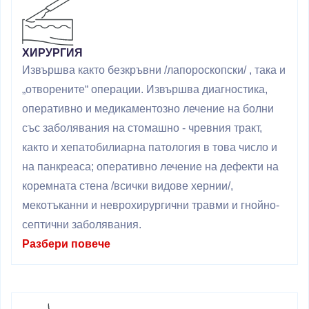
ХИРУРГИЯ
Извършва както безкръвни /лапороскопски/ , така и
„отворените“ операции. Извършва диагностика,
оперативно и медикаментозно лечение на болни
със заболявания на стомашно - чревния тракт,
както и хепатобилиарна патология в това число и
на панкреаса; оперативно лечение на дефекти на
коремната стена /всички видове хернии/,
мекотъканни и неврохирургични травми и гнойно-
септични заболявания.
Разбери повече