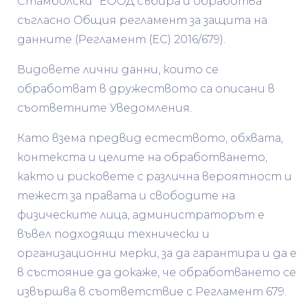
Стамболски” ЕООД събира и обработва
съгласно Общия регламент за защита на
данните (Регламент (ЕС) 2016/679).
Видовете лични данни, които се
обработват в дружеството са описани в
съответните Уведомления.
Като взема предвид естеството, обхвата,
контекста и целите на обработването,
както и рисковете с различна вероятност и
тежест за правата и свободите на
физическите лица, администраторът е
въвел подходящи технически и
организационни мерки, за да гарантира и да е
в състояние да докаже, че обработването се
извършва в съответствие с Регламент 679.