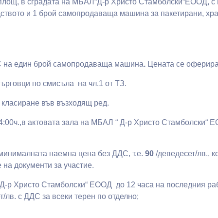
 площ, в сградата на МБАЛ“Д-р Христо Стамболски“ЕООД, с 
ството и 1 брой самопродаваща машина за пакетирани, хр
ДДС на един брой самопродаваща машина
.
Цената се оферира
ърговци по смисъла на чл.1 от ТЗ.
 класиране във възходящ ред.
 14:00ч.,в актовата зала на МБАЛ “ Д-р Христо Стамболски“ 
 минималната наемна цена без ДДС, т.е.
90
/деведесет/лв., 
на документи за участие.
“Д-р Христо Стамболски“ ЕООД до 12 часа на последния раб
/лв. с ДДС за всеки терен по отделно;