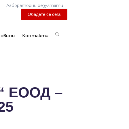
а
Лабораторни резултати
Обадете се сега
овини
Контакти
“ ЕООД –
25