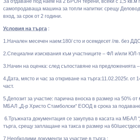
За отдаване под наем на 2 БРОЯ терени, всеки с 1,5 кв.м
самопродаваща машина за топли напитки: срещу Деловод
вход, за срок от 2 години.
Условия на търга
:
1.Начален месечен наем:180/ сто и осемдесет /лв. без 
2.Специални изисквания към участниците – ФЛ и/или ЮЛ-т
3.Начин на оценка: след съпоставяне на предложенията –
4.Дата, място и час за откриване на търга:11.02.2025г. от
част.
5.Депозит за участие: парична вноска в размер на 50% от
МБАЛ „Д-р Христо Стамболски“ ЕООД в срока за подаване 
6.Тръжната документация се закупува в касата на МБАЛ 
търга, срещу заплащане на такса в размер на 60/шестдесет
7.Необходими документи за участие в търга :