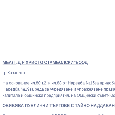
МБАЛ „Д-Р ХРИСТО СТАМБОЛСКИ“ЕООД
гр.Казанлък
На основание чл.80,т.2, и чл.88 от Наредба №15за придоб
Наредба №19за реда за учредяване и упражняване прават
капитала и общински предприятия, на Общински съвет-Ка
ОБЯВЯВА ПУБЛИЧНИ ТЪРГОВЕ С ТАЙНО НАДДАВАН