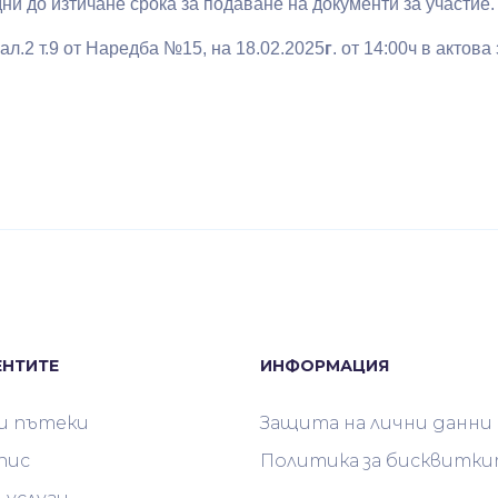
дни до изтичане срока за подаване на документи за участие.
ал.2 т.9 от Наредба №15, на 18.02.2025
г
. от 14:00ч в актов
ЕНТИТЕ
ИНФОРМАЦИЯ
и пътеки
Защита на лични данни
пис
Политика за бисквитк