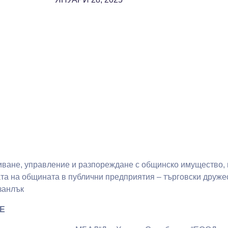
иване, управление и разпореждане с общинско имущество, въ
а на общината в публични предприятия – търговски дружес
занлък
Е