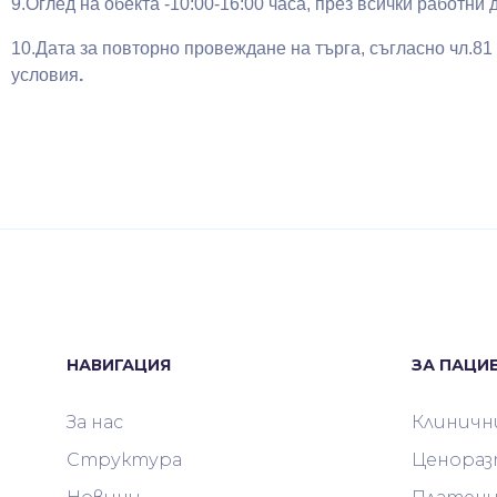
9.Оглед на обекта -10:00-16:00 часа, през всички работни 
10.Дата за повторно провеждане на търга, съгласно чл.81 
условия
.
НАВИГАЦИЯ
ЗА ПАЦИ
За нас
Клиничн
Структура
Ценораз