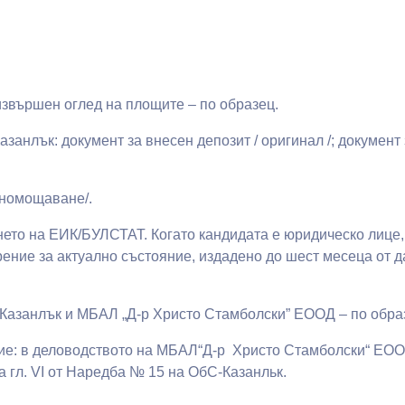
звършен оглед на площите – по образец.
азанлък: документ за внесен депозит / оригинал /; документ
лномощаване/.
нето на ЕИК/БУЛСТАТ. Когато кандидата е юридическо лице,
ение за актуално състояние, издадено до шест месеца от д
Казанлък и МБАЛ „Д-р Христо Стамболски” ЕООД – по обра
стие: в деловодството на МБАЛ“Д-р Христо Стамболски“ ЕООД
 на гл. VI от Наредба № 15 на ОбС-Казанльк.