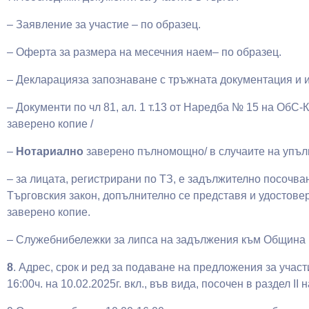
– Заявление за участие – по образец.
– Оферта за размера на месечния наем– по образец.
– Декларацияза запознаване с тръжната документация и и
– Документи по чл 81, ал. 1 т.13 от Наредба № 15 на ОбС-К
заверено копие /
–
Нотариално
заверено пълномощно/ в случаите на упъ
– за лицата, регистрирани по ТЗ, е задължително посочва
Търговския закон, допълнително се представя и удостовер
заверено копие.
– Служебнибележки за липса на задължения към Община 
8
. Адрес, срок и ред за подаване на предложения за уча
16:00ч. на 10.02.2025г. вкл., във вида, посочен в раздел II