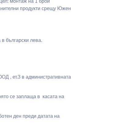
цел: монтаж на 1 брой
анителни продукти срещу Южен
 в български лева.
ЕООД , ет.3 в административната
която се заплаща в касата на
отен ден преди датата на