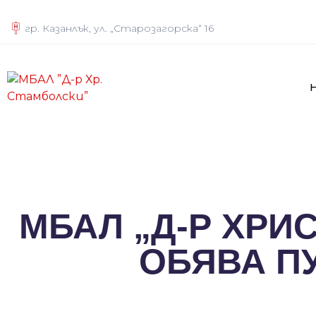
гр. Казанлък, ул. „Старозагорска“ 16
МБАЛ „Д-Р ХРИ
ОБЯВА ПУ