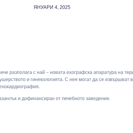
ЯНУАРИ 4, 2025
ече разполага с най – новата ехографска апаратура на те
акушерството и гинекологията. С нея могат да се извършват
 ехокардиография.
Казанлък и дофинансиран от лечебното заведение.