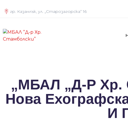
гр. Казанлък, ул. „Старозагорска“ 16
„МБАЛ „Д-Р Хр.
Нова Ехографска
И 