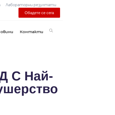
а
Лабораторни резултати
Обадете се сега
овини
Контакти
Д С Най-
ушерство