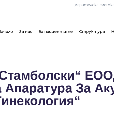
Дарителска сметк
Начало
За нас
За пациентите
Структура
Н
 Стамболски“ ЕОО
 Апаратура За Ак
Гинекология“