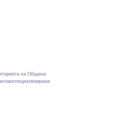
риторията на Община
 високоспециализирани