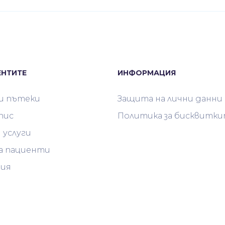
ЕНТИТЕ
ИНФОРМАЦИЯ
и пътеки
Защита на лични данни
пис
Политика за бисквитк
 услуги
а пациенти
ия