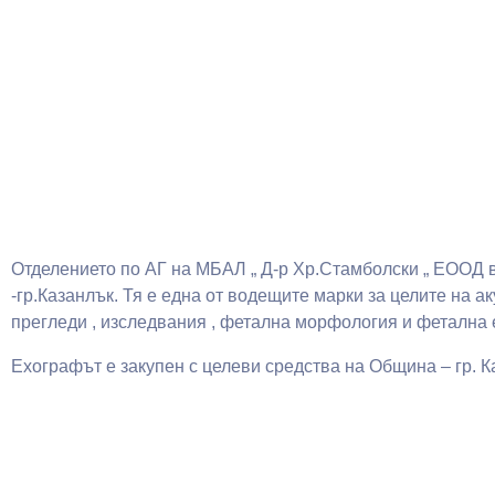
Отделението по АГ на МБАЛ „ Д-р Хр.Стамболски „ ЕООД в
-гр.Казанлък. Тя е една от водещите марки за целите на 
прегледи , изследвания , фетална морфология и фетална
Ехографът е закупен с целеви средства на Община – гр. 