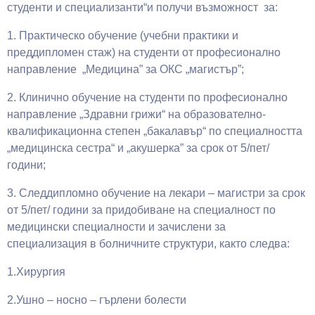
студенти и специализанти“и получи възможност за:
1. Практическо обучение (учебни практики и
преддипломен стаж) на студенти от професионално
направление „Медицина” за ОКС „магистър”;
2. Клинично обучение на студенти по професионално
направление „Здравни грижи“ на образователно-
квалификационна степен „бакалавър“ по специалността
„медицинска сестра“ и „акушерка” за срок от 5/пет/
години;
3. Следдипломно обучение на лекари – магистри за срок
от 5/пет/ години за придобиване на специалност по
медицински специалности и зачислени за
специализация в болничните структури, както следва:
1.Хирургия
2.Ушно – носно – гърлени болести