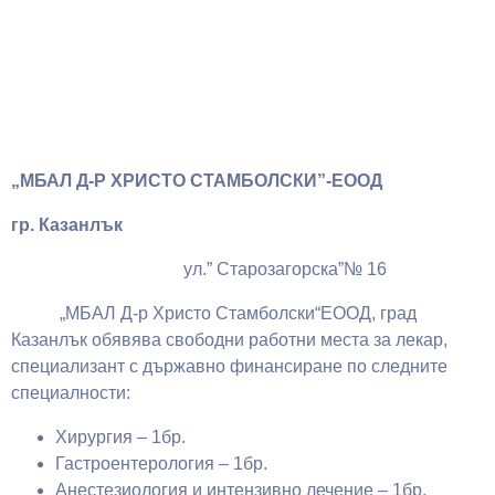
„МБАЛ Д-Р ХРИСТО СТАМБОЛСКИ”-ЕООД
гр. Казанлък
ул.” Старозагорска”№ 16
„МБАЛ Д-р Христо Стамболски“ЕООД, град
Казанлък обявява свободни работни места за лекар,
специализант с държавно финансиране по следните
специалности:
Хирургия – 1бр.
Гастроентерология – 1бр.
Анестезиология и интензивно лечение – 1бр.