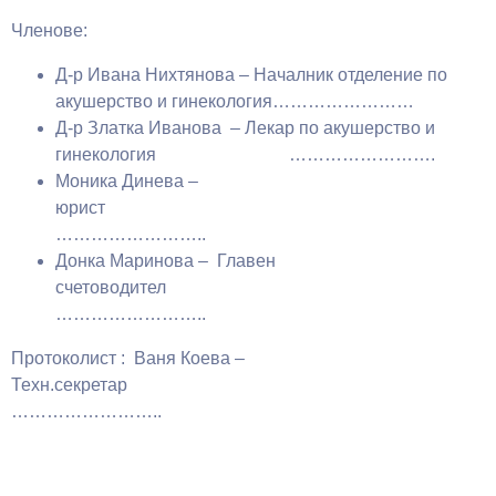
Членове:
Д-р Ивана Нихтянова – Началник отделение по
акушерство и гинекология……………………
Д-р Златка Иванова – Лекар по акушерство и
гинекология …………………….
Моника Динева –
юрис
……………………..
Донка Маринова – Главен
счетоводител
……………………..
Протоколист : Ваня Коева –
Техн.секретар
……………………..