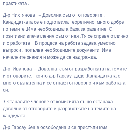
практиката .
Д-р Нихтянова – Доволна съм от отговорите .
Кандидатката се е подготвила теоретично много добре
по темите .Има необходимата база за развитие. С
позитивни впечатления съм от нея .Тя се справя отлично
и с работата . В процеса на работа задава уместно
въпроси , попълва необходимите документи. Има
началните знания и може да се надгражда.
Д-р Иванова – Доволна съм от разработката на темите
и отговорите. , които д-р Гарсау даде .Кандидатката е
много съзнателна и се отнася отговорно и към работата
си.
Останалите членове от комисията също останаха
доволни от отговорите и разработките на темите на
кандидата
Д-р Гарсау беше освободена и се пристъпи към