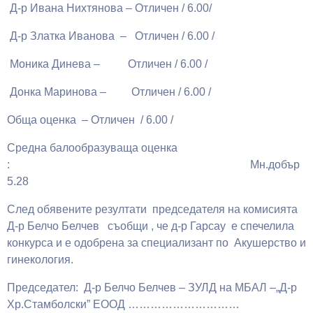
Д-р Ивана Нихтянова – Отличен / 6.00/
Д-р Златка Иванова – Отличен / 6.00 /
Моника Динева – Отличен / 6.00 /
Донка Маринова – Отличен / 6.00 /
Обща оценка – Отличен / 6.00 /
Средна балообразуваща оценка
: Мн.добър
5.28
След обявените резултати председателя на комисията
Д-р Белчо Белчев съобщи , че д-р Гарсау е спечелила
конкурса и е одобрена за специализант по Акушерство и
гинекология.
Председател: Д-р Белчо Белчев – ЗУЛД на МБАЛ –„Д-р
Хр.Стамболски” ЕООД …………………………