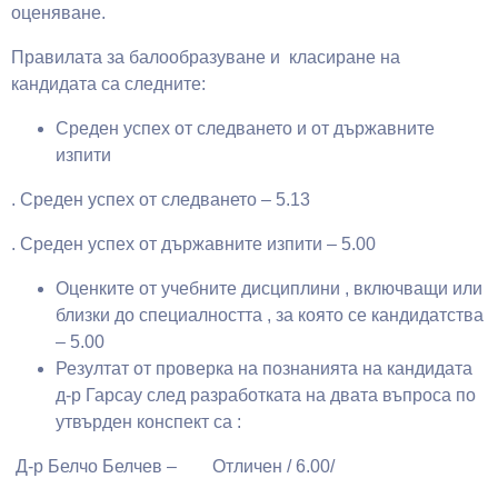
оценяване.
Правилата за балообразуване и класиране на
кандидата са следните:
Среден успех от следването и от държавните
изпити
. Среден успех от следването – 5.13
. Среден успех от държавните изпити – 5.00
Оценките от учебните дисциплини , включващи или
близки до специалността , за която се кандидатства
– 5.00
Резултат от проверка на познанията на кандидата
д-р Гарсау след разработката на двата въпроса по
утвърден конспект са :
Д-р Белчо Белчев – Отличен / 6.00/