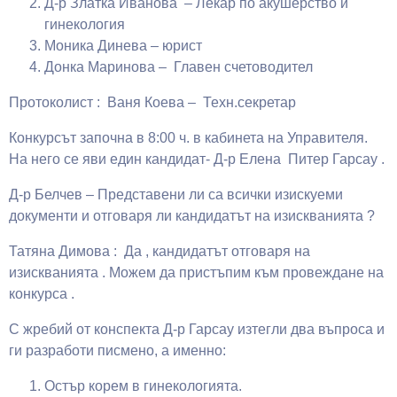
Д-р Златка Иванова – Лекар по акушерство и
гинекология
Моника Динева – юрист
Донка Маринова – Главен счетоводител
Протоколист : Ваня Коева – Техн.секретар
Конкурсът започна в 8:00 ч. в кабинета на Управителя.
На него се яви един кандидат- Д-р Елена Питер Гарсау .
Д-р Белчев – Представени ли са всички изискуеми
документи и отговаря ли кандидатът на изискванията ?
Татяна Димова : Да , кандидатът отговаря на
изискванията . Можем да пристъпим към провеждане на
конкурса .
С жребий от конспекта Д-р Гарсау изтегли два въпроса и
ги разработи писмено, а именно:
Остър корем в гинекологията.