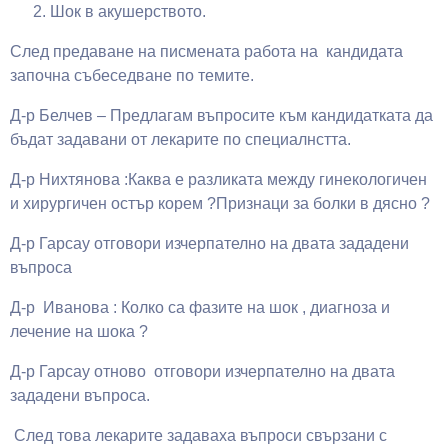
Шок в акушерството.
След предаване на писмената работа на кандидата
започна събеседване по темите.
Д-р Белчев – Предлагам въпросите към кандидатката да
бъдат задавани от лекарите по специалнстта.
Д-р Нихтянова :Каква е разликата между гинекологичен
и хирургичен остър корем ?Признаци за болки в дясно ?
Д-р Гарсау отговори изчерпателно на двата зададени
въпроса
Д-р Иванова : Колко са фазите на шок , диагноза и
лечение на шока ?
Д-р Гарсау отново отговори изчерпателно на двата
зададени въпроса.
След това лекарите задаваха въпроси свързани с