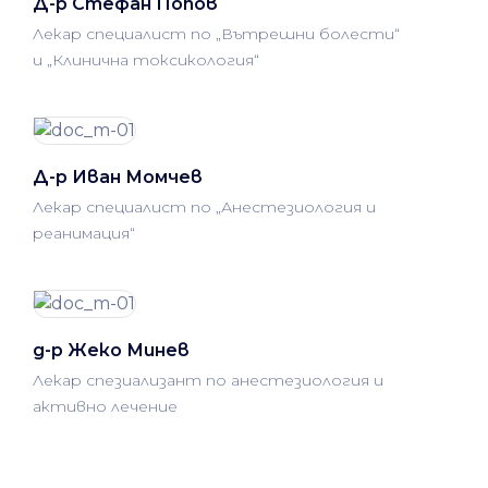
Д-р Стефан Попов
Лекар специалист по „Вътрешни болести“
и „Клинична токсикология“
Д-р Иван Момчев
Лекар специалист по „Анестезиология и
реанимация“
д-р Жеко Минев
Лекар спезиализант по анестезиология и
активно лечение