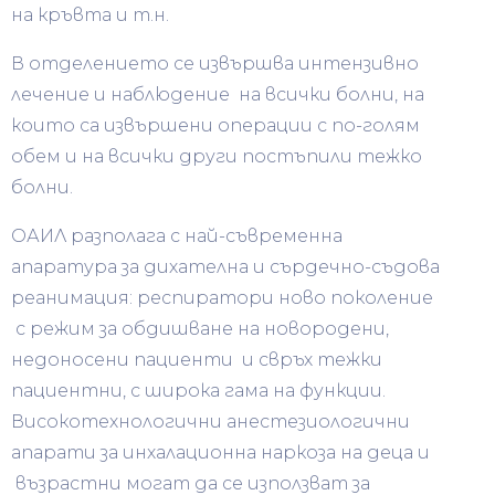
на кръвта и т.н.
В отделението се извършва интензивно
лечение и наблюдение на всички болни, на
които са извършени операции с по-голям
обем и на всички други постъпили тежко
болни.
ОАИЛ разполага с най-съвременна
апаратура за дихателна и сърдечно-съдова
реанимация: респиратори ново поколение
с режим за обдишване на новородени,
недоносени пациенти и свръх тежки
пациентни, с широка гама на функции.
Високотехнологични анестезиологични
апарати за инхалационна наркоза на деца и
възрастни могат да се използват за