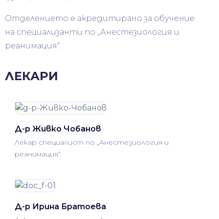
Отделението е акредитирано за обучение
на специализанти по „Анестезиология и
реанимация“.
ЛЕКАРИ
Д-р Живко Чобанов
Лекар специалист по „Анестезиология и
реанимация“
Д-р Ирина Братоева