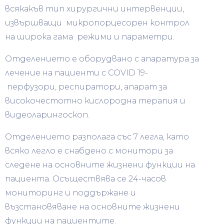
всякакъв тип хирургични интервенции,
извършващи микропорцесорен контрол
на широка гама режими и параметри.
Отделението е оборудвано с апаратура за
лечение на пациенти с COVID 19-
перфузори, респиратори, апарат за
високочестотно кислородна терапия и
видеоларингоскоп.
Отделението разполага със 7 легла, като
всяко легло е снабдено с монитори за
следене на основните жизнени функции на
пациента. Осъществява се 24-часов
мониторинг и поддържане и
възстановяване на основните жизнени
функции на пациентите.