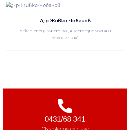
Д-р Живко Чобанов
Лекар специалист по „Анестезиология и
реанимация“
0431/68 341
Свържете се с нас