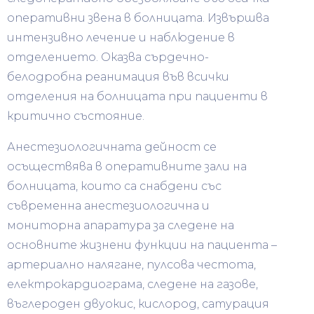
оперативни звена в болницата. Извършва
интензивно лечение и наблюдение в
отделението. Оказва сърдечно-
белодробна реанимация във всички
отделения на болницата при пациенти в
критично състояние.
Анестезиологичната дейност се
осъществява в оперативните зали на
болницата, които са снабдени със
съвременна анестезиологична и
мониторна апаратура за следене на
основните жизнени функции на пациента –
артериално налягане, пулсова честота,
електрокардиограма, следене на газове,
въглероден двуокис, кислород, сатурация