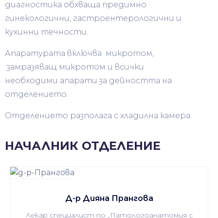
диагностика обхваща предимно
гинекологични, гастроентерологични и
кухинни течности.
Апаратурата включва микротом,
замразяващ микротом и всички
необходими апарати за дейността на
отделението.
Отделението разполага с хладилна камера.
НАЧАЛНИК ОТДЕЛЕНИЕ
Д-р Дияна Прангова
Лекар специалист по „Патологоанатомия с