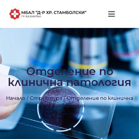
Отделение по
клинична патология
Начало
/
Структура
/
Отделение по клинична
патология