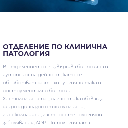
ОТДЕЛЕНИЕ ПО КЛИНИЧНА
ПАТОЛОГИЯ
В отделението се извършва биопсична и
аутопсионна дейност, като се
обработват както хирургични така и
инструментални биопсии.
Хистологичната диагностика обхваща
широк диапазон от хирургични,
гинекологични, гастроентерологични
заболявания, ЛОР. Цитологичната